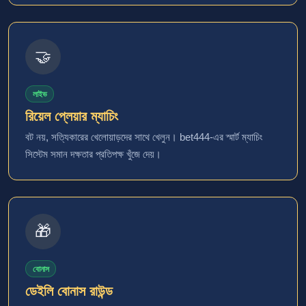
🤝
লাইভ
রিয়েল প্লেয়ার ম্যাচিং
বট নয়, সত্যিকারের খেলোয়াড়দের সাথে খেলুন। bet444-এর স্মার্ট ম্যাচিং
সিস্টেম সমান দক্ষতার প্রতিপক্ষ খুঁজে দেয়।
🎁
বোনাস
ডেইলি বোনাস রাউন্ড