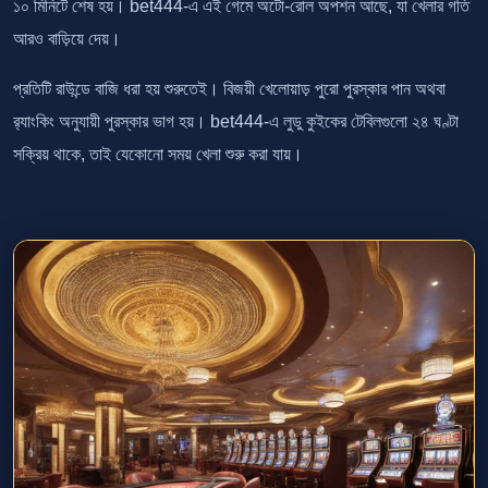
১০ মিনিটে শেষ হয়। bet444-এ এই গেমে অটো-রোল অপশন আছে, যা খেলার গতি
আরও বাড়িয়ে দেয়।
প্রতিটি রাউন্ডে বাজি ধরা হয় শুরুতেই। বিজয়ী খেলোয়াড় পুরো পুরস্কার পান অথবা
র‍্যাংকিং অনুযায়ী পুরস্কার ভাগ হয়। bet444-এ লুডু কুইকের টেবিলগুলো ২৪ ঘণ্টা
সক্রিয় থাকে, তাই যেকোনো সময় খেলা শুরু করা যায়।