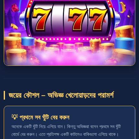
জয়ের কৌশল – অভিজ্ঞ খেলোয়াড়দের পরামর্শ
💡 প্রথমে সব ঘুঁটি বের করুন
অনেকে একটি ঘুঁটি নিয়ে এগিয়ে যান। কিন্তু অভিজ্ঞরা বলেন প্রথমে সব ঘুঁটি
বোর্ডে বের করুন। এতে প্রতিপক্ষ একটি কাটলেও বাকিগুলো এগিয়ে থাকে।