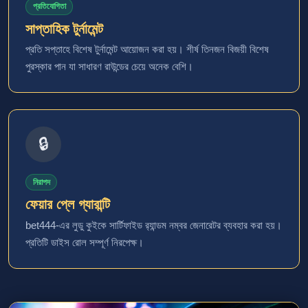
প্রতিযোগিতা
সাপ্তাহিক টুর্নামেন্ট
প্রতি সপ্তাহে বিশেষ টুর্নামেন্ট আয়োজন করা হয়। শীর্ষ তিনজন বিজয়ী বিশেষ
পুরস্কার পান যা সাধারণ রাউন্ডের চেয়ে অনেক বেশি।
🔒
নিরাপদ
ফেয়ার প্লে গ্যারান্টি
bet444-এর লুডু কুইকে সার্টিফাইড র‍্যান্ডম নম্বর জেনারেটর ব্যবহার করা হয়।
প্রতিটি ডাইস রোল সম্পূর্ণ নিরপেক্ষ।