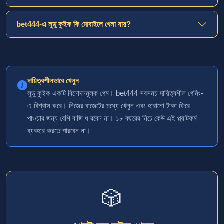
bet444-এ লুডু কুইক কি মোবাইলে খেলা যায়?
দায়িত্বশীলভাবে খেলুন
লুডু কুইক একটি বিনোদনমূলক গেম। bet444 সবসময় দায়িত্বশীল গেমিং-
এ বিশ্বাস করে। নিজের বাজেটের মধ্যে খেলুন এবং হারানো টাকা ফিরে
পাওয়ার জন্য বেশি বাজি ধ রবেন না। ১৮ বছরের নিচে কেউ এই প্ল্যাটফর্ম
ব্যবহার করতে পারবেন না।
🎲