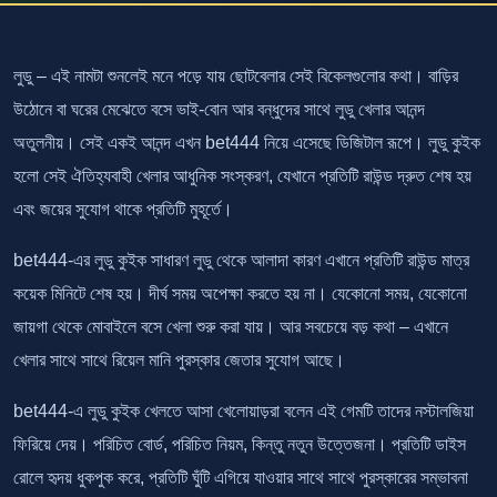
লুডু – এই নামটা শুনলেই মনে পড়ে যায় ছোটবেলার সেই বিকেলগুলোর কথা। বাড়ির
উঠোনে বা ঘরের মেঝেতে বসে ভাই-বোন আর বন্ধুদের সাথে লুডু খেলার আনন্দ
অতুলনীয়। সেই একই আনন্দ এখন bet444 নিয়ে এসেছে ডিজিটাল রূপে। লুডু কুইক
হলো সেই ঐতিহ্যবাহী খেলার আধুনিক সংস্করণ, যেখানে প্রতিটি রাউন্ড দ্রুত শেষ হয়
এবং জয়ের সুযোগ থাকে প্রতিটি মুহূর্তে।
bet444-এর লুডু কুইক সাধারণ লুডু থেকে আলাদা কারণ এখানে প্রতিটি রাউন্ড মাত্র
কয়েক মিনিটে শেষ হয়। দীর্ঘ সময় অপেক্ষা করতে হয় না। যেকোনো সময়, যেকোনো
জায়গা থেকে মোবাইলে বসে খেলা শুরু করা যায়। আর সবচেয়ে বড় কথা – এখানে
খেলার সাথে সাথে রিয়েল মানি পুরস্কার জেতার সুযোগ আছে।
bet444-এ লুডু কুইক খেলতে আসা খেলোয়াড়রা বলেন এই গেমটি তাদের নস্টালজিয়া
ফিরিয়ে দেয়। পরিচিত বোর্ড, পরিচিত নিয়ম, কিন্তু নতুন উত্তেজনা। প্রতিটি ডাইস
রোলে হৃদয় ধুকপুক করে, প্রতিটি ঘুঁটি এগিয়ে যাওয়ার সাথে সাথে পুরস্কারের সম্ভাবনা