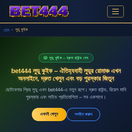
লুডু কুইক
হোম
🎲 লুডু কুইক – দ্রুত রাউন্ড গেম
bet444 লুডু কুইক – ঐতিহ্যবাহী লুডুর রোমাঞ্চ এখন
অনলাইনে, দ্রুত খেলুন এবং বড় পুরস্কার জিতুন
ছোটবেলার প্রিয় লুডু এখন bet444-এ নতুন রূপে। দ্রুত রাউন্ড, রিয়েল মানি
পুরস্কার এবং লাইভ প্রতিযোগিতা – সব একসাথে।
এখনই খেলুন
লগইন করুন