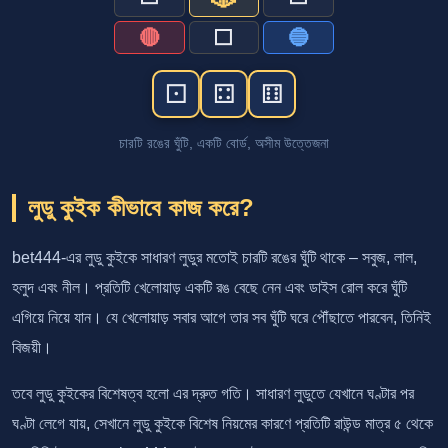
🔴
⬜
🔵
⚀
⚃
⚅
চারটি রঙের ঘুঁটি, একটি বোর্ড, অসীম উত্তেজনা
লুডু কুইক কীভাবে কাজ করে?
bet444-এর লুডু কুইকে সাধারণ লুডুর মতোই চারটি রঙের ঘুঁটি থাকে – সবুজ, লাল,
হলুদ এবং নীল। প্রতিটি খেলোয়াড় একটি রঙ বেছে নেন এবং ডাইস রোল করে ঘুঁটি
এগিয়ে নিয়ে যান। যে খেলোয়াড় সবার আগে তার সব ঘুঁটি ঘরে পৌঁছাতে পারবেন, তিনিই
বিজয়ী।
তবে লুডু কুইকের বিশেষত্ব হলো এর দ্রুত গতি। সাধারণ লুডুতে যেখানে ঘণ্টার পর
ঘণ্টা লেগে যায়, সেখানে লুডু কুইকে বিশেষ নিয়মের কারণে প্রতিটি রাউন্ড মাত্র ৫ থেকে