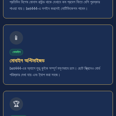
প্রতিদিন বিশেষ বোনাস রাউন্ড থাকে যেখানে কম প্রবেশ ফিতে বেশি পুরস্কার
পাওয়া যায়। bet444-এ লগইন করলেই নোটিফিকেশন পাবেন।
📱
মোবাইল
মোবাইল অপ্টিমাইজড
bet444-এর অ্যাপে লুডু কুইক সম্পূর্ণ মসৃণভাবে চলে। ছোট স্ক্রিনেও বোর্ড
পরিষ্কার দেখা যায় এবং ট্যাপ করা সহজ।
🏆