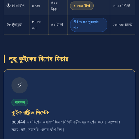
৫০০
🌟 ভিআইপি
৪ জন
৮–১২ মিনিট
১,৮০০ টাকা
টাকা
৮–১৬
শীর্ষ ৩ জন পুরস্কার
🎯 টুর্নামেন্ট
৫০ টাকা
২০–৩০ মিনিট
জন
পান
লুডু কুইকের বিশেষ ফিচার
⚡
দ্রুততম
কুইক রাউন্ড সিস্টেম
bet444-এর বিশেষ অ্যালগরিদম প্রতিটি রাউন্ড দ্রুত শেষ করে। অপেক্ষার
সময় নেই, সরাসরি খেলায় ঝাঁপ দিন।