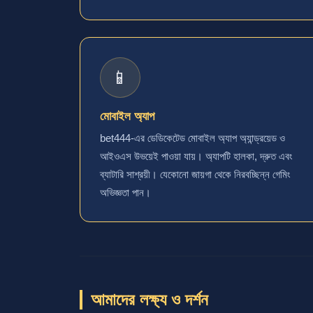
📱
মোবাইল অ্যাপ
bet444-এর ডেডিকেটেড মোবাইল অ্যাপ অ্যান্ড্রয়েড ও
আইওএস উভয়েই পাওয়া যায়। অ্যাপটি হালকা, দ্রুত এবং
ব্যাটারি সাশ্রয়ী। যেকোনো জায়গা থেকে নিরবচ্ছিন্ন গেমিং
অভিজ্ঞতা পান।
আমাদের লক্ষ্য ও দর্শন