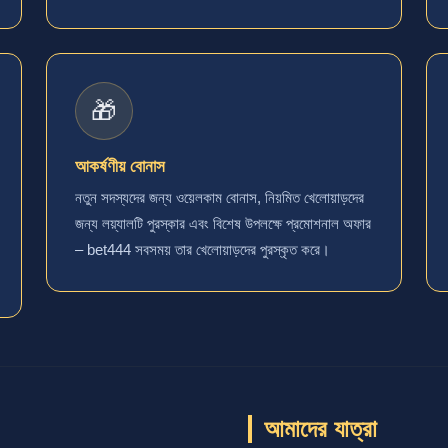
🎁
আকর্ষণীয় বোনাস
নতুন সদস্যদের জন্য ওয়েলকাম বোনাস, নিয়মিত খেলোয়াড়দের
জন্য লয়্যালটি পুরস্কার এবং বিশেষ উপলক্ষে প্রমোশনাল অফার
– bet444 সবসময় তার খেলোয়াড়দের পুরস্কৃত করে।
আমাদের যাত্রা