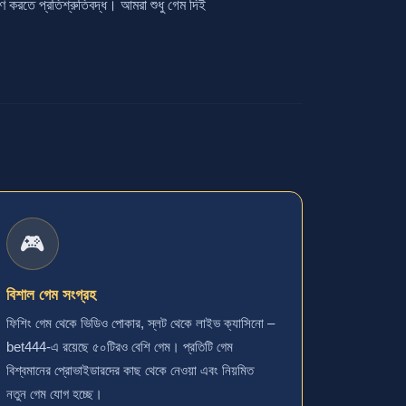
 করতে প্রতিশ্রুতিবদ্ধ। আমরা শুধু গেম দিই
🎮
বিশাল গেম সংগ্রহ
ফিশিং গেম থেকে ভিডিও পোকার, স্লট থেকে লাইভ ক্যাসিনো –
bet444-এ রয়েছে ৫০টিরও বেশি গেম। প্রতিটি গেম
বিশ্বমানের প্রোভাইডারদের কাছ থেকে নেওয়া এবং নিয়মিত
নতুন গেম যোগ হচ্ছে।