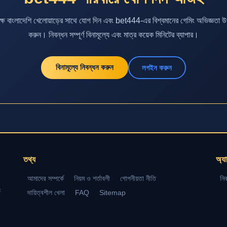
লক্ষ বাংলাদেশি খেলোয়াড়ের সাথে যোগ দিন এবং bet444-এর বিশ্বমানের গেমিং অভিজ্ঞতা
করুন। নিবন্ধন সম্পূর্ণ বিনামূল্যে এবং মাত্র কয়েক মিনিটের ব্যাপার।
বিনামূল্যে নিবন্ধন করুন
লগইন করুন
তথ্য
অ্যা
আমাদের সম্পর্কে
নিয়ম ও শর্তাবলী
গোপনীয়তা নীতি
নি
ং
দায়িত্বশীল খেলা
FAQ
Sitemap