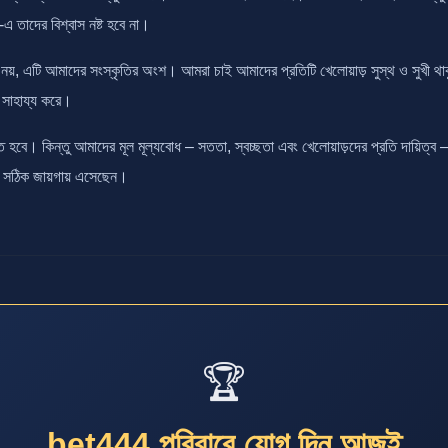
 তাদের বিশ্বাস নষ্ট হবে না।
তি নয়, এটি আমাদের সংস্কৃতির অংশ। আমরা চাই আমাদের প্রতিটি খেলোয়াড় সুস্থ ও সুখী 
তে সাহায্য করে।
ে। কিন্তু আমাদের মূল মূল্যবোধ – সততা, স্বচ্ছতা এবং খেলোয়াড়দের প্রতি দায়িত্ব
ঠিক জায়গায় এসেছেন।
🏆
bet444 পরিবারে যোগ দিন আজই