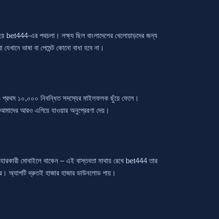
হয় bet444-এর পথচলা। লক্ষ্য ছিল বাংলাদেশের খেলোয়াড়দের জন্য
করা যেখানে ভাষা বা পেমেন্ট কোনো বাধা হবে না।
44 প্রথম ১০,০০০ নিবন্ধিত সদস্যের মাইলফলক ছুঁয়ে ফেলে।
া আমাদের আরও এগিয়ে যাওয়ার অনুপ্রেরণা দেয়।
্যবহারকারী মোবাইলে থাকেন – এই বাস্তবতা মাথায় রেখে bet444 তার
ে। অ্যাপটি দ্রুতই হাজার হাজার ডাউনলোড পায়।