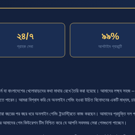
২৪/৭
৯৯%
গ্রাহক সেবা
আপটাইম গ্যারান্টি
্ম যা বাংলাদেশের খেলোয়াড়দের কথা মাথায় রেখে তৈরি করা হয়েছে। আমাদের লক্ষ্য সহজ 
েলতে পারেন। আমরা বিশ্বাস করি যে অনলাইন গেমিং হওয়া উচিত বিনোদনের একটি মাধ্যম, চ
 বছরের পর বছর ধরে অনলাইন গেমিং ইন্ডাস্ট্রিতে কাজ করছেন। আমাদের প্রযুক্তি দল প্র
 আমাদের গেম কিউরেশন টিম নিশ্চিত করে যে আপনি সবসময় সেরা গেমগুলো পাচ্ছেন।