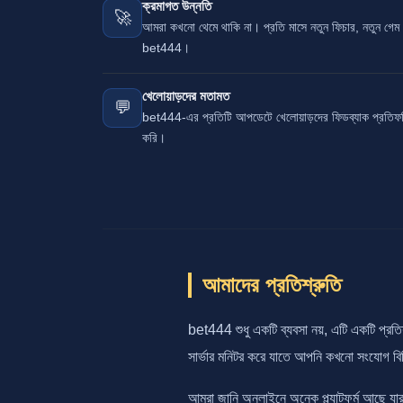
ক্রমাগত উন্নতি
🚀
আমরা কখনো থেমে থাকি না। প্রতি মাসে নতুন ফিচার, নতুন গেম 
bet444।
খেলোয়াড়দের মতামত
💬
bet444-এর প্রতিটি আপডেটে খেলোয়াড়দের ফিডব্যাক প্রতিফল
করি।
আমাদের প্রতিশ্রুতি
bet444 শুধু একটি ব্যবসা নয়, এটি একটি প্রতিশ
সার্ভার মনিটর করে যাতে আপনি কখনো সংযোগ বিচ্
আমরা জানি অনলাইনে অনেক প্ল্যাটফর্ম আছে যারা