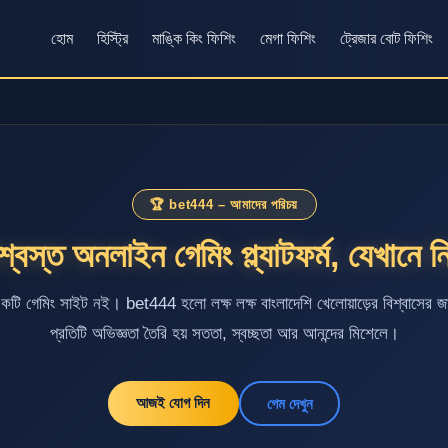
হোম
হিস্ট্রি
মাঙ্কি কিং ফিশিং
মেগা ফিশিং
ট্রেজার বোট ফিশিং
🏆 bet444 – আমাদের পরিচয়
বস্ত অনলাইন গেমিং প্ল্যাটফর্ম, যেখানে 
কটি গেমিং সাইট নই। bet444 হলো লক্ষ লক্ষ বাংলাদেশি খেলোয়াড়ের বিশ্বাসের জা
প্রতিটি অভিজ্ঞতা তৈরি হয় সততা, স্বচ্ছতা আর আনন্দের মিশেলে।
আজই যোগ দিন
গেম দেখুন