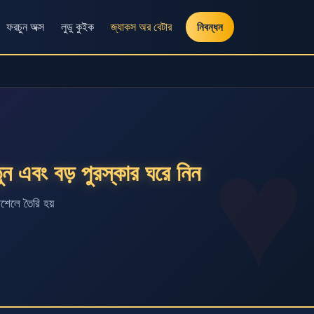
ফরচুন অক্স
লুডু কুইক
জ্যাকস অর বেটার
নিবন্ধন
 এবং বড় পুরস্কার ঘরে নিন
শেলে তৈরি হয়