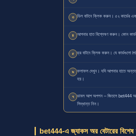
ডিল বাটনে ক্লিক করুন। ৫২ কার্ডের একটি
৩
আপনার হাত বিশ্লেষণ করুন। কোন কার্ডগ
৪
ড্র বাটনে ক্লিক করুন। যে কার্ডগুলো
৫
ফলাফল দেখুন। যদি আপনার হাতে অন্তত এক
৬
হয়।
ডাবল আপ অপশন – জিতলে bet444 আপনাকে পু
৭
সিদ্ধান্ত নিন।
bet444-এ জ্যাকস অর বেটারের বিশেষ স