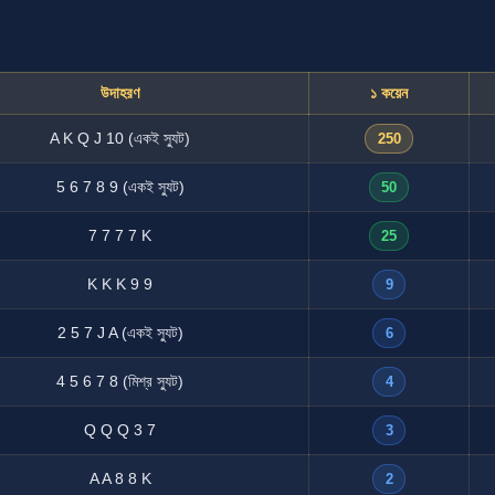
উদাহরণ
১ কয়েন
A K Q J 10 (একই স্যুট)
250
5 6 7 8 9 (একই স্যুট)
50
7 7 7 7 K
25
K K K 9 9
9
2 5 7 J A (একই স্যুট)
6
4 5 6 7 8 (মিশ্র স্যুট)
4
Q Q Q 3 7
3
A A 8 8 K
2