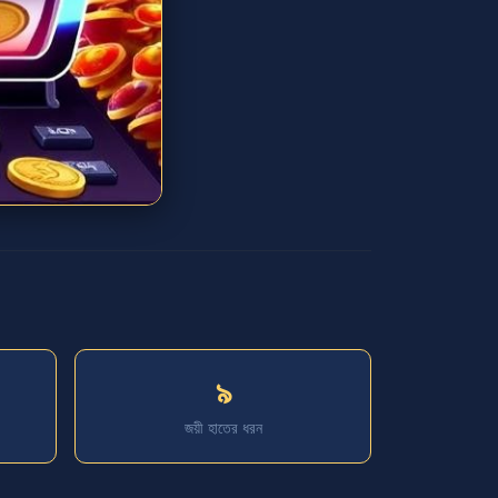
৯
জয়ী হাতের ধরন