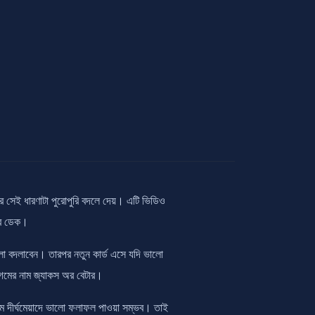
ার সেই ধারণাটা পুরোপুরি বদলে দেয়। এটি ভিডিও
ডের ডেক।
লো বদলাবেন। তারপর নতুন কার্ড এসে যদি ভালো
 গেমের নাম জ্যাকস অর বেটার।
ে দীর্ঘমেয়াদে ভালো ফলাফল পাওয়া সম্ভব। তাই