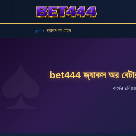
জ্যাকস অর বেটার
হোম
bet444 জ্যাকস অর বেটার –
কার্ডের দুনি