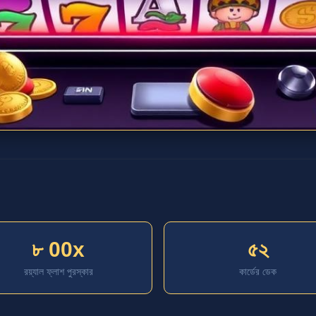
৮ 00x
৫২
রয়্যাল ফ্লাশ পুরস্কার
কার্ডের ডেক