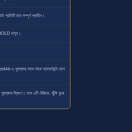
 প্রতিটি হাত সম্পূর্ণ স্বাধীন।
ে HOLD চাপুন।
t444-এ পুরস্কার সাথে সাথে অ্যাকাউন্টে যোগ
রস্কার দ্বিগুণ। তবে এটি ঐচ্ছিক, ঝুঁকি বুঝে